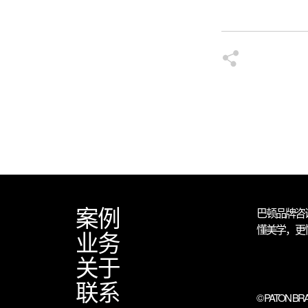
案例
巴顿品牌咨
懂美学，更
业务
关于
联系
© PATON BRA