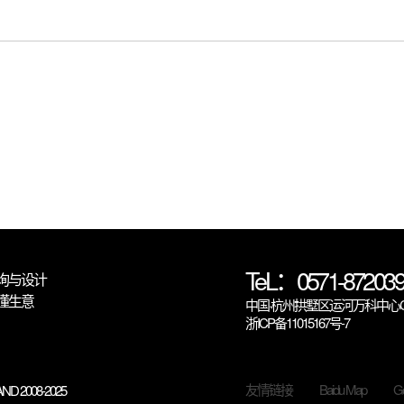
TeL：0571-872039
询与设计
懂生意
中国·杭州拱墅区运河万科中心C6
浙ICP备11015167号-7
友情链接
Baidu Map
Go
ND 2008-2025