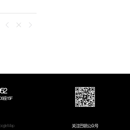
52
座15F
ogle Map
关注巴顿公众号