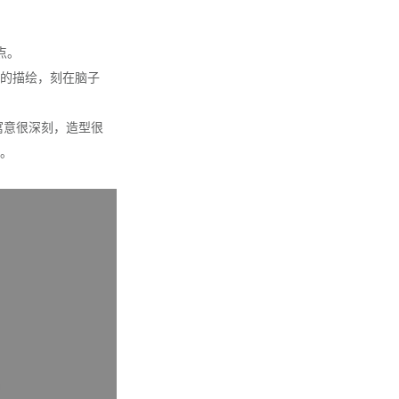
点。
计的描绘，刻在脑子
寓意很深刻，造型很
。