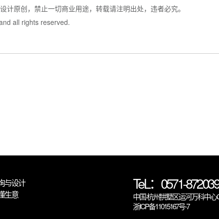
牌设计原创，禁止一切商业用途，转载请注明出处，违者必究。
and all rights reserved.
TeL：0571-872039
询与设计
懂生意
中国·杭州拱墅区运河万科中心C6
浙ICP备11015167号-7