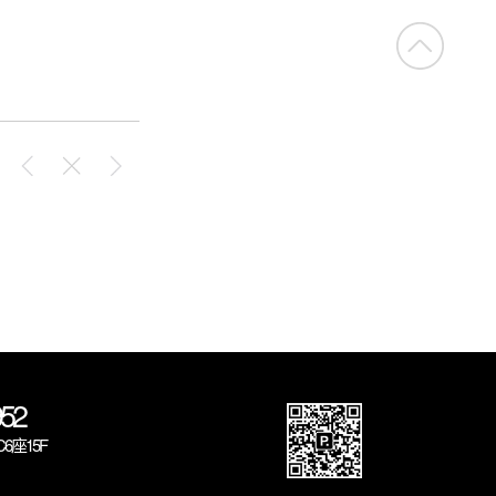
52
座15F