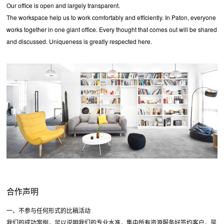
Our office is open and largely transparent.
The workspace help us to work comfortably and efficiently. In Paton, everyone
works together in one giant office. Every thought that comes out will be shared
and discussed. Uniqueness is greatly respected here.
合作声明
一、不参与任何形式的比稿活动
我们的成功案例，足以说明我们的专业水准，集中所有资源服务好签约客户，是