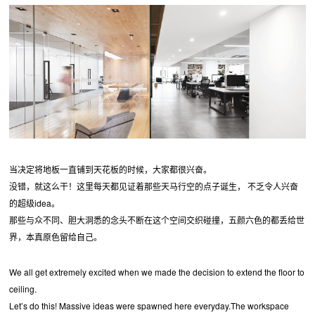
当决定将地板一直铺到天花板的时候，大家都很兴奋。
没错，就这么干！这里每天都见证着那些天马行空的点子诞生， 不乏令人兴奋
的超级idea。
那些与众不同、胆大洞悉的念头不断在这个空间交织碰撞，五颜六色的都丢给世
界，本真原色留给自己。
We all get extremely excited when we made the decision to extend the floor to
ceiling.
Let’s do this! Massive ideas were spawned here everyday.The workspace