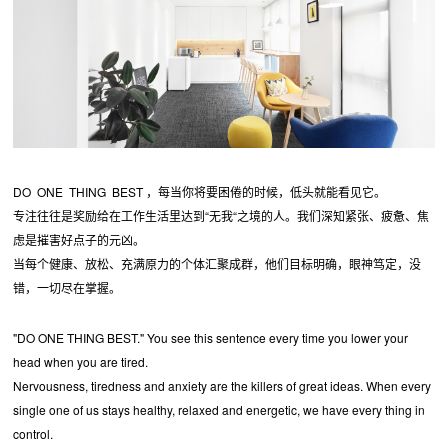
DO ONE THING BEST ，每当你将要困倦的时候，低头就能看见它。
专注往往是奖励给在工作生活里达到“无我“之境的人。我们深知紧张、疲惫、焦
虑是摧害好点子的元凶。
当每个健康、放松、充满原力的个体汇聚成群，他们目标明确，眼神笃定，没
错，一切尽在掌握。
"DO ONE THING BEST." You see this sentence every time you lower your
head when you are tired.
Nervousness, tiredness and anxiety are the killers of great ideas. When every
single one of us stays healthy, relaxed and energetic, we have every thing in
control.