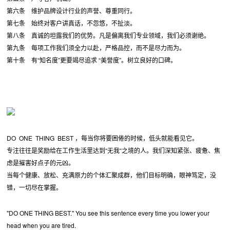
第六条 维护品牌设计行业的声誉、尊重同行。
第七条 始终对客户讲真话，不忽悠，不扯淡。
第八条 真诚的坦露我们的优势。凡是偏离我们专业领域，我们必须谢绝。
第九条 每项工作我们须全力以赴，严格品控，而不是尽力而为。
第十条 有“知名度”更要竭尽追求 “美誉度”。树立良好的口碑。
DO ONE THING BEST ，每当你将要困倦的时候，低头就能看见它。
专注往往是奖励给在工作生活里达到“无我“之境的人。我们深知紧张、疲惫、焦
虑是摧害好点子的元凶。
当每个健康、放松、充满原力的个体汇聚成群，他们目标明确，眼神笃定，没
错，一切尽在掌握。
"DO ONE THING BEST." You see this sentence every time you lower your
head when you are tired.