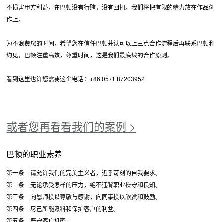
不损害甲方利益，在巴顿没有行贿，没有回扣。我们将把有限的精力放在作品创
作上。
为不浪费您的时间，希望您在信任巴顿并认可以上三点合作流程后再联系巴顿和
约见，巴顿注重高效，尊重时间，这是我们最底线的合作原则。
看到这里也许您需要这个电话：+86 0571 87203952
或者您再看看我们的案例 >
巴顿的职业素养
第一条 请允许我们的完美主义者，近乎苛刻的自我要求。
第二条 无论承受怎样的压力，绝不违背职业操守和良知。
第三条 向恩师投以尊敬与感谢，向同事投以欣赏和鼓励。
第四条 尽己所能照料和保护客户的利益。
第五条 严守客户机密。