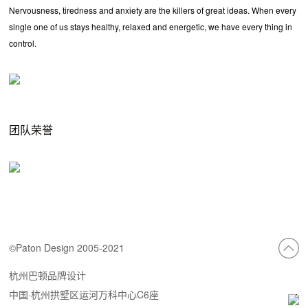
Nervousness, tiredness and anxiety are the killers of great ideas. When every
single one of us stays healthy, relaxed and energetic, we have every thing in
control.
团队荣誉
©Paton Design 2005-2021
杭州巴顿品牌设计
中国·杭州拱墅区运河万科中心C6座