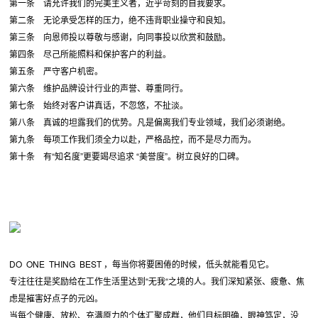
第一条 请允许我们的完美主义者，近乎苛刻的自我要求。
第二条 无论承受怎样的压力，绝不违背职业操守和良知。
第三条 向恩师投以尊敬与感谢，向同事投以欣赏和鼓励。
第四条 尽己所能照料和保护客户的利益。
第五条 严守客户机密。
第六条 维护品牌设计行业的声誉、尊重同行。
第七条 始终对客户讲真话，不忽悠，不扯淡。
第八条 真诚的坦露我们的优势。凡是偏离我们专业领域，我们必须谢绝。
第九条 每项工作我们须全力以赴，严格品控，而不是尽力而为。
第十条 有“知名度”更要竭尽追求 “美誉度”。树立良好的口碑。
DO ONE THING BEST ，每当你将要困倦的时候，低头就能看见它。
专注往往是奖励给在工作生活里达到“无我“之境的人。我们深知紧张、疲惫、焦
虑是摧害好点子的元凶。
当每个健康、放松、充满原力的个体汇聚成群，他们目标明确，眼神笃定，没