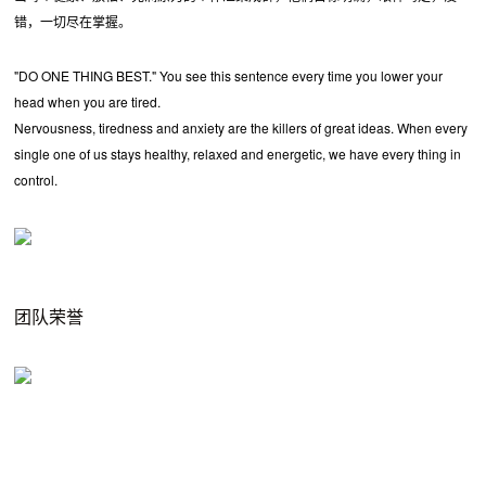
错，一切尽在掌握。
"DO ONE THING BEST." You see this sentence every time you lower your
head when you are tired.
Nervousness, tiredness and anxiety are the killers of great ideas. When every
single one of us stays healthy, relaxed and energetic, we have every thing in
control.
团队荣誉