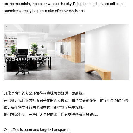
on the mountain, the better we see the sky. Being humble but also critical to
ourselves greatly help us make effective decisions.
开放易协作的办公环境往往意味着更舒适、更高效。
在巴顿，我们极力推崇扁平化的办公模式，每个念头都在第一时间得到沟通与尊
重；每个特立独行的灵魂在这里都得到了完美释放。
他们神采奕奕，一群胆大年轻的水手们时刻准备着乘风破浪。
Our office is open and largely transparent.