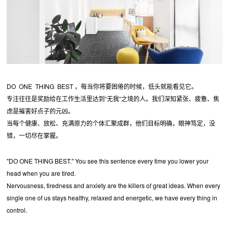
DO ONE THING BEST ，每当你将要困倦的时候，低头就能看见它。
专注往往是奖励给在工作生活里达到“无我“之境的人。我们深知紧张、疲惫、焦
虑是摧害好点子的元凶。
当每个健康、放松、充满原力的个体汇聚成群，他们目标明确，眼神笃定，没
错，一切尽在掌握。
"DO ONE THING BEST." You see this sentence every time you lower your
head when you are tired.
Nervousness, tiredness and anxiety are the killers of great ideas. When every
single one of us stays healthy, relaxed and energetic, we have every thing in
control.