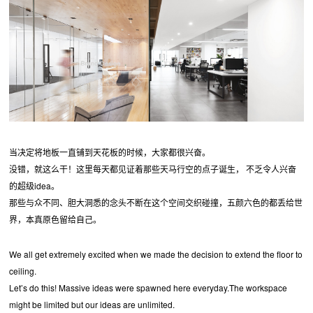
当决定将地板一直铺到天花板的时候，大家都很兴奋。
没错，就这么干！这里每天都见证着那些天马行空的点子诞生， 不乏令人兴奋
的超级idea。
那些与众不同、胆大洞悉的念头不断在这个空间交织碰撞，五颜六色的都丢给世
界，本真原色留给自己。
We all get extremely excited when we made the decision to extend the floor to
ceiling.
Let’s do this! Massive ideas were spawned here everyday.The workspace
might be limited but our ideas are unlimited.