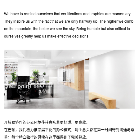
We have to remind ourselves that certifications and trophies are momentary.
They inspire us with the fact that we are only halfway up. The higher we climb
on the mountain, the better we see the sky. Being humble but also critical to
ourselves greatly help us make effective decisions.
开放易协作的办公环境往往意味着更舒适、更高效。
在巴顿，我们极力推崇扁平化的办公模式，每个念头都在第一时间得到沟通与尊
重；每个特立独行的灵魂在这里都得到了完美释放。