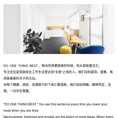
DO ONE THING BEST ，每当你将要困倦的时候，低头就能看见它。
专注往往是奖励给在工作生活里达到“无我“之境的人。我们深知紧张、疲惫、焦
虑是摧害好点子的元凶。
当每个健康、放松、充满原力的个体汇聚成群，他们目标明确，眼神笃定，没
错，一切尽在掌握。
"DO ONE THING BEST." You see this sentence every time you lower your
head when you are tired.
Nervousness, tiredness and anxiety are the killers of great ideas. When every