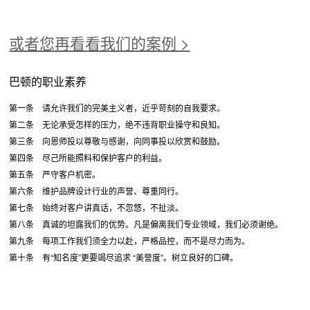
或者您再看看我们的案例 >
巴顿的职业素养
第一条 请允许我们的完美主义者，近乎苛刻的自我要求。
第二条 无论承受怎样的压力，绝不违背职业操守和良知。
第三条 向恩师投以尊敬与感谢，向同事投以欣赏和鼓励。
第四条 尽己所能照料和保护客户的利益。
第五条 严守客户机密。
第六条 维护品牌设计行业的声誉、尊重同行。
第七条 始终对客户讲真话，不忽悠，不扯淡。
第八条 真诚的坦露我们的优势。凡是偏离我们专业领域，我们必须谢绝。
第九条 每项工作我们须全力以赴，严格品控，而不是尽力而为。
第十条 有“知名度”更要竭尽追求 “美誉度”。树立良好的口碑。