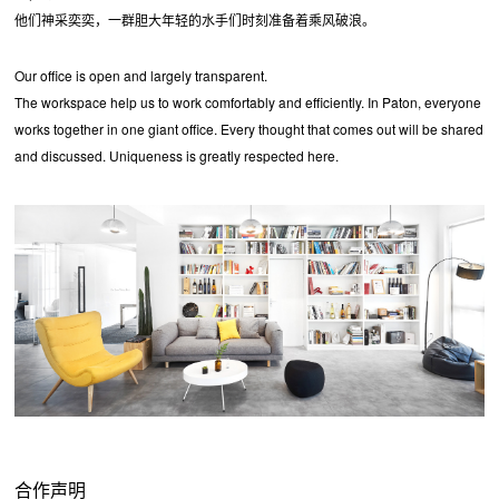
他们神采奕奕，一群胆大年轻的水手们时刻准备着乘风破浪。
Our office is open and largely transparent.
The workspace help us to work comfortably and efficiently. In Paton, everyone
works together in one giant office. Every thought that comes out will be shared
and discussed. Uniqueness is greatly respected here.
合作声明