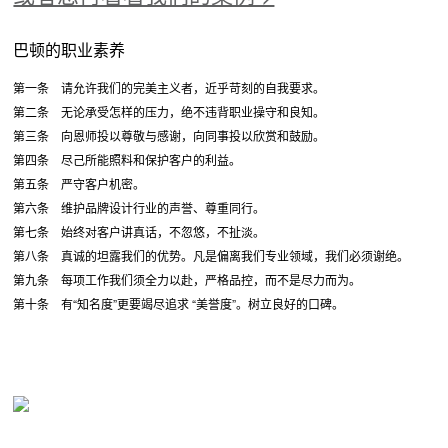
巴顿的职业素养
第一条 请允许我们的完美主义者，近乎苛刻的自我要求。
第二条 无论承受怎样的压力，绝不违背职业操守和良知。
第三条 向恩师投以尊敬与感谢，向同事投以欣赏和鼓励。
第四条 尽己所能照料和保护客户的利益。
第五条 严守客户机密。
第六条 维护品牌设计行业的声誉、尊重同行。
第七条 始终对客户讲真话，不忽悠，不扯淡。
第八条 真诚的坦露我们的优势。凡是偏离我们专业领域，我们必须谢绝。
第九条 每项工作我们须全力以赴，严格品控，而不是尽力而为。
第十条 有“知名度”更要竭尽追求 “美誉度”。树立良好的口碑。