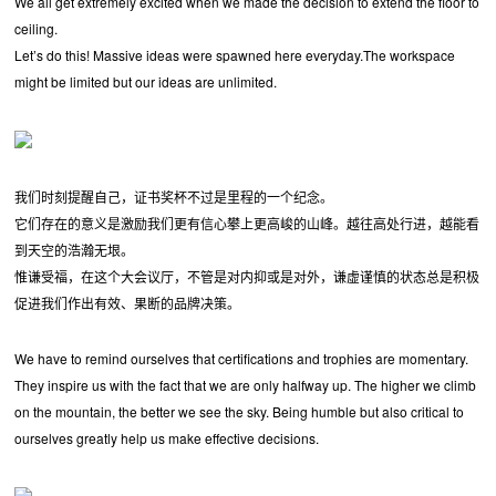
We all get extremely excited when we made the decision to extend the floor to
ceiling.
Let’s do this! Massive ideas were spawned here everyday.The workspace
might be limited but our ideas are unlimited.
我们时刻提醒自己，证书奖杯不过是里程的一个纪念。
它们存在的意义是激励我们更有信心攀上更高峻的山峰。越往高处行进，越能看
到天空的浩瀚无垠。
惟谦受福，在这个大会议厅，不管是对内抑或是对外，谦虚谨慎的状态总是积极
促进我们作出有效、果断的品牌决策。
We have to remind ourselves that certifications and trophies are momentary.
They inspire us with the fact that we are only halfway up. The higher we climb
on the mountain, the better we see the sky. Being humble but also critical to
ourselves greatly help us make effective decisions.