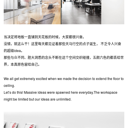
当决定将地板一直铺到天花板的时候，大家都很兴奋。
没错，就这么干！这里每天都见证着那些天马行空的点子诞生， 不乏令人兴奋
的超级idea。
那些与众不同、胆大洞悉的念头不断在这个空间交织碰撞，五颜六色的都丢给世
界，本真原色留给自己。
We all get extremely excited when we made the decision to extend the floor to
ceiling.
Let’s do this! Massive ideas were spawned here everyday.The workspace
might be limited but our ideas are unlimited.