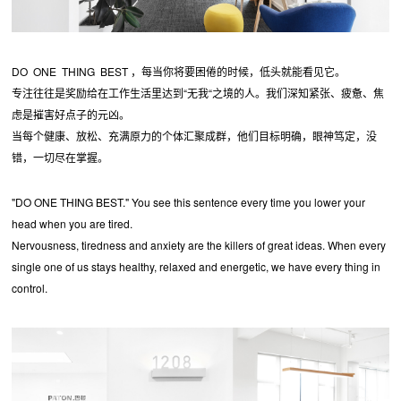
DO ONE THING BEST ，每当你将要困倦的时候，低头就能看见它。
专注往往是奖励给在工作生活里达到“无我“之境的人。我们深知紧张、疲惫、焦
虑是摧害好点子的元凶。
当每个健康、放松、充满原力的个体汇聚成群，他们目标明确，眼神笃定，没
错，一切尽在掌握。
"DO ONE THING BEST." You see this sentence every time you lower your
head when you are tired.
Nervousness, tiredness and anxiety are the killers of great ideas. When every
single one of us stays healthy, relaxed and energetic, we have every thing in
control.