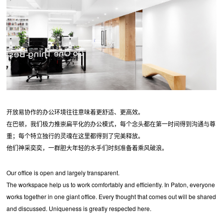
开放易协作的办公环境往往意味着更舒适、更高效。
在巴顿，我们极力推崇扁平化的办公模式，每个念头都在第一时间得到沟通与尊
重；每个特立独行的灵魂在这里都得到了完美释放。
他们神采奕奕，一群胆大年轻的水手们时刻准备着乘风破浪。
Our office is open and largely transparent.
The workspace help us to work comfortably and efficiently. In Paton, everyone
works together in one giant office. Every thought that comes out will be shared
and discussed. Uniqueness is greatly respected here.