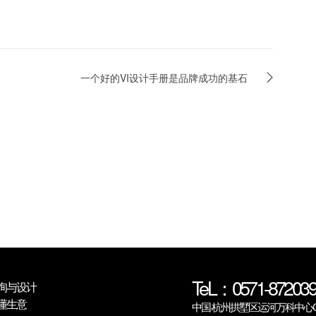
一个好的VI设计手册是品牌成功的基石
TeL：0571-872039
询与设计
懂生意
中国·杭州拱墅区运河万科中心C6