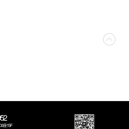
52
座15F