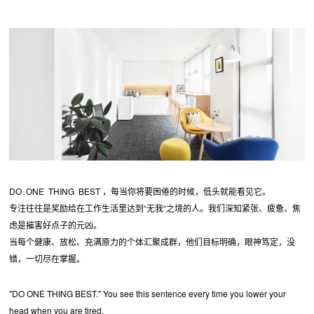
DO ONE THING BEST ，每当你将要困倦的时候，低头就能看见它。
专注往往是奖励给在工作生活里达到“无我“之境的人。我们深知紧张、疲惫、焦
虑是摧害好点子的元凶。
当每个健康、放松、充满原力的个体汇聚成群，他们目标明确，眼神笃定，没
错，一切尽在掌握。
"DO ONE THING BEST." You see this sentence every time you lower your
head when you are tired.