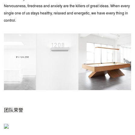
Nervousness, tiredness and anxiety are the killers of great ideas. When every
single one of us stays healthy, relaxed and energetic, we have every thing in
control.
团队荣誉