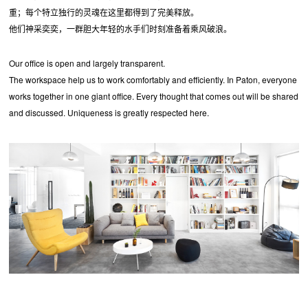
重；每个特立独行的灵魂在这里都得到了完美释放。
他们神采奕奕，一群胆大年轻的水手们时刻准备着乘风破浪。
Our office is open and largely transparent.
The workspace help us to work comfortably and efficiently. In Paton, everyone
works together in one giant office. Every thought that comes out will be shared
and discussed. Uniqueness is greatly respected here.