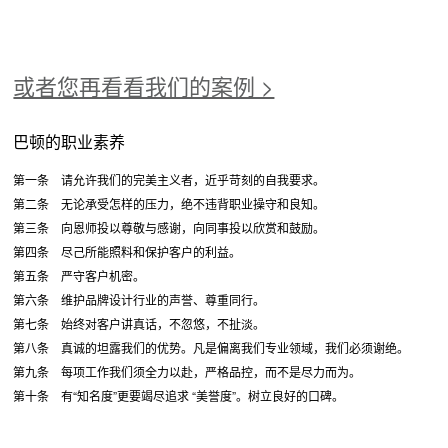
或者您再看看我们的案例 >
巴顿的职业素养
第一条 请允许我们的完美主义者，近乎苛刻的自我要求。
第二条 无论承受怎样的压力，绝不违背职业操守和良知。
第三条 向恩师投以尊敬与感谢，向同事投以欣赏和鼓励。
第四条 尽己所能照料和保护客户的利益。
第五条 严守客户机密。
第六条 维护品牌设计行业的声誉、尊重同行。
第七条 始终对客户讲真话，不忽悠，不扯淡。
第八条 真诚的坦露我们的优势。凡是偏离我们专业领域，我们必须谢绝。
第九条 每项工作我们须全力以赴，严格品控，而不是尽力而为。
第十条 有“知名度”更要竭尽追求 “美誉度”。树立良好的口碑。