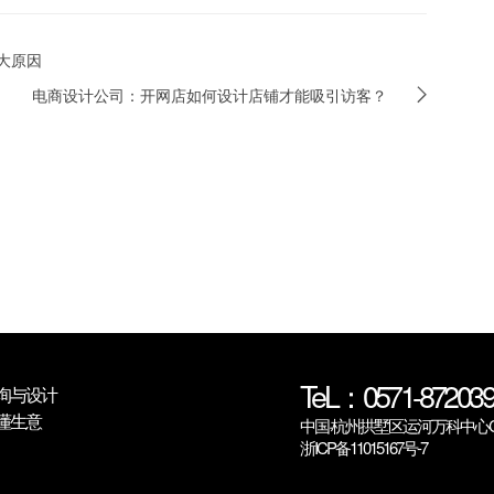
大原因
电商设计公司：开网店如何设计店铺才能吸引访客？
TeL：0571-872039
询与设计
懂生意
中国·杭州拱墅区运河万科中心C6
浙ICP备11015167号-7