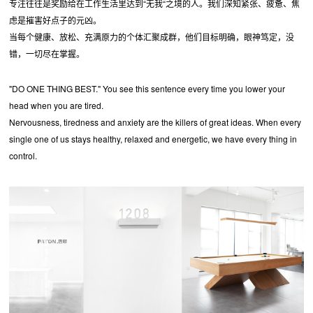
专注往往是奖励给在工作生活里达到“无我“之境的人。我们深知紧张、疲惫、焦
虑是摧害好点子的元凶。
当每个健康、放松、充满原力的个体汇聚成群，他们目标明确，眼神笃定，没
错，一切尽在掌握。
"DO ONE THING BEST." You see this sentence every time you lower your
head when you are tired.
Nervousness, tiredness and anxiety are the killers of great ideas. When every
single one of us stays healthy, relaxed and energetic, we have every thing in
control.