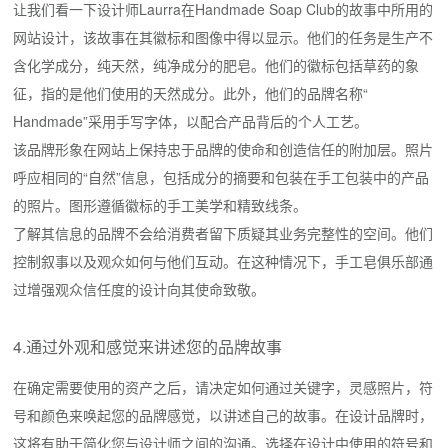
让我们看一下设计师Laurra在Handmade Soap Club的故事中所用的
网站设计，该故事在其徽标和图像中得以显示。他们的任务是生产不
含化学成分，纯天然，纯净成分的肥皂。他们的徽标包括草药的象
征，指的是他们使用的天然成分。此外，他们的品牌名称“
Handmade”采用手写字体，以配合产品背后的个人工艺。
该品牌形象在网站上保持忠于品牌的使命和创造信任的附加层。照片
呼应相同的“自然”信息，包括成分的摘要和包装在手工包装中的产品
的照片。图形遵循徽标的手工美学和精致线条。
了解其信息的品牌不会给消费者留下质疑其业务完整性的空间。他们
控制叙事以及观众如何与他们互动。在这种情况下，手工皂俱乐部通
过增强观众信任度的设计向其使命致敬。
4.通过外观和感觉来讲述您的品牌故事
在确定需要使用的资产之后，请决定如何通过关键字，灵感照片，符
号和颜色来唤起您的品牌感觉，以讲述自己的故事。在设计品牌时，
这将有助于简化您与设计师之间的沟通。选择在设计中使用的符号和