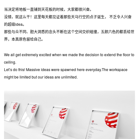
当决定将地板一直铺到天花板的时候，大家都很兴奋。
没错，就这么干！这里每天都见证着那些天马行空的点子诞生， 不乏令人兴奋
的超级idea。
那些与众不同、胆大洞悉的念头不断在这个空间交织碰撞，五颜六色的都丢给世
界，本真原色留给自己。
We all get extremely excited when we made the decision to extend the floor to
ceiling.
Let’s do this! Massive ideas were spawned here everyday.The workspace
might be limited but our ideas are unlimited.