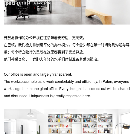
开放易协作的办公环境往往意味着更舒适、更高效。
在巴顿，我们极力推崇扁平化的办公模式，每个念头都在第一时间得到沟通与尊
重；每个特立独行的灵魂在这里都得到了完美释放。
他们神采奕奕，一群胆大年轻的水手们时刻准备着乘风破浪。
Our office is open and largely transparent.
The workspace help us to work comfortably and efficiently. In Paton, everyone
works together in one giant office. Every thought that comes out will be shared
and discussed. Uniqueness is greatly respected here.