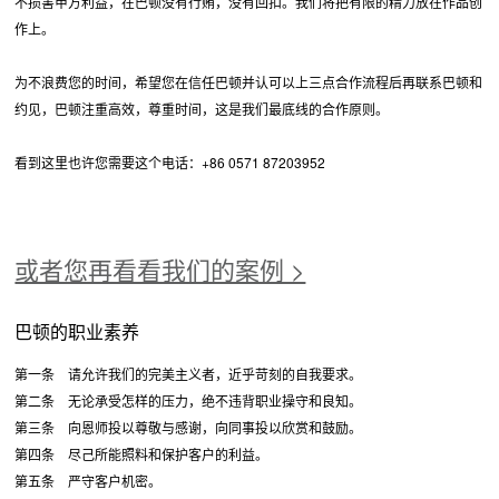
不损害甲方利益，在巴顿没有行贿，没有回扣。我们将把有限的精力放在作品创
作上。
为不浪费您的时间，希望您在信任巴顿并认可以上三点合作流程后再联系巴顿和
约见，巴顿注重高效，尊重时间，这是我们最底线的合作原则。
看到这里也许您需要这个电话：+86 0571 87203952
或者您再看看我们的案例 >
巴顿的职业素养
第一条 请允许我们的完美主义者，近乎苛刻的自我要求。
第二条 无论承受怎样的压力，绝不违背职业操守和良知。
第三条 向恩师投以尊敬与感谢，向同事投以欣赏和鼓励。
第四条 尽己所能照料和保护客户的利益。
第五条 严守客户机密。