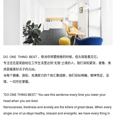
DO ONE THING BEST ，每当你将要困倦的时候，低头就能看见它。
专注往往是奖励给在工作生活里达到“无我“之境的人。我们深知紧张、疲惫、焦
虑是摧害好点子的元凶。
当每个健康、放松、充满原力的个体汇聚成群，他们目标明确，眼神笃定，没
错，一切尽在掌握。
"DO ONE THING BEST." You see this sentence every time you lower your
head when you are tired.
Nervousness, tiredness and anxiety are the killers of great ideas. When every
single one of us stays healthy, relaxed and energetic, we have every thing in