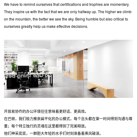
We have to remind ourselves that certifications and trophies are momentary.
They inspire us with the fact that we are only halfway up. The higher we climb
on the mountain, the better we see the sky. Being humble but also critical to
ourselves greatly help us make effective decisions.
开放易协作的办公环境往往意味着更舒适、更高效。
在巴顿，我们极力推崇扁平化的办公模式，每个念头都在第一时间得到沟通与尊
重；每个特立独行的灵魂在这里都得到了完美释放。
他们神采奕奕，一群胆大年轻的水手们时刻准备着乘风破浪。