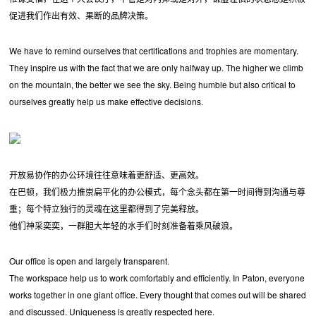
促进我们作出有效、果断的品牌决策。
We have to remind ourselves that certifications and trophies are momentary.
They inspire us with the fact that we are only halfway up. The higher we climb
on the mountain, the better we see the sky. Being humble but also critical to
ourselves greatly help us make effective decisions.
开放易协作的办公环境往往意味着更舒适、更高效。
在巴顿，我们极力推崇扁平化的办公模式，每个念头都在第一时间得到沟通与尊
重；每个特立独行的灵魂在这里都得到了完美释放。
他们神采奕奕，一群胆大年轻的水手们时刻准备着乘风破浪。
Our office is open and largely transparent.
The workspace help us to work comfortably and efficiently. In Paton, everyone
works together in one giant office. Every thought that comes out will be shared
and discussed. Uniqueness is greatly respected here.