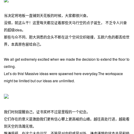
当决定将地板一直铺到天花板的时候，大家都很兴奋。
没错，就这么干！这里每天都见证着那些天马行空的点子诞生， 不乏令人兴奋
的超级idea。
那些与众不同、胆大洞悉的念头不断在这个空间交织碰撞，五颜六色的都丢给世
界，本真原色留给自己。
We all get extremely excited when we made the decision to extend the floor to
ceiling.
Let’s do this! Massive ideas were spawned here everyday.The workspace
might be limited but our ideas are unlimited.
我们时刻提醒自己，证书奖杯不过是里程的一个纪念。
它们存在的意义是激励我们更有信心攀上更高峻的山峰。越往高处行进，越能看
到天空的浩瀚无垠。
惟谦受福，在这个大会议厅，不管是对内抑或是对外，谦虚谨慎的状态总是积极