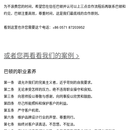
为不浪费您的时间，希望您在信任巴顿并认可以上三点合作流程后再联系巴顿和
约见，巴顿注重高效，尊重时间，这是我们最底线的合作原则。
看到这里也许您需要这个电话：+86 0571 87203952
或者您再看看我们的案例 >
巴顿的职业素养
第一条 请允许我们的完美主义者，近乎苛刻的自我要求。
第二条 无论承受怎样的压力，绝不违背职业操守和良知。
第三条 向恩师投以尊敬与感谢，向同事投以欣赏和鼓励。
第四条 尽己所能照料和保护客户的利益。
第五条 严守客户机密。
第六条 维护品牌设计行业的声誉、尊重同行。
第七条 始终对客户讲真话，不忽悠，不扯淡。