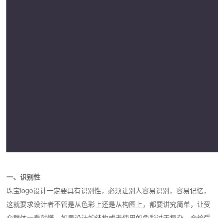
一、识别性
珠宝logo设计一定要具有识别性，必须让别人容易识别，容易记忆，
这就要求设计者不管是从色彩上还是从构图上，都要讲究简单，让受
众群体一看就懂，如果设计的结构或者使用的色彩过于复杂，会给受