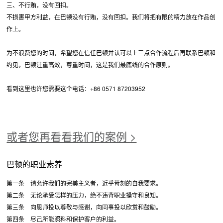
三、不行贿，没有回扣。
不损害甲方利益，在巴顿没有行贿，没有回扣。我们将把有限的精力放在作品创
作上。
为不浪费您的时间，希望您在信任巴顿并认可以上三点合作流程后再联系巴顿和
约见，巴顿注重高效，尊重时间，这是我们最底线的合作原则。
看到这里也许您需要这个电话：+86 0571 87203952
或者您再看看我们的案例 >
巴顿的职业素养
第一条 请允许我们的完美主义者，近乎苛刻的自我要求。
第二条 无论承受怎样的压力，绝不违背职业操守和良知。
第三条 向恩师投以尊敬与感谢，向同事投以欣赏和鼓励。
第四条 尽己所能照料和保护客户的利益。