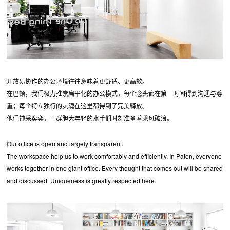
开放易协作的办公环境往往意味着更舒适、更高效。
在巴顿，我们极力推崇扁平化的办公模式，每个念头都在第一时间得到沟通与尊
重；每个特立独行的灵魂在这里都得到了完美释放。
他们神采奕奕，一群胆大年轻的水手们时刻准备着乘风破浪。
Our office is open and largely transparent.
The workspace help us to work comfortably and efficiently. In Paton, everyone
works together in one giant office. Every thought that comes out will be shared
and discussed. Uniqueness is greatly respected here.