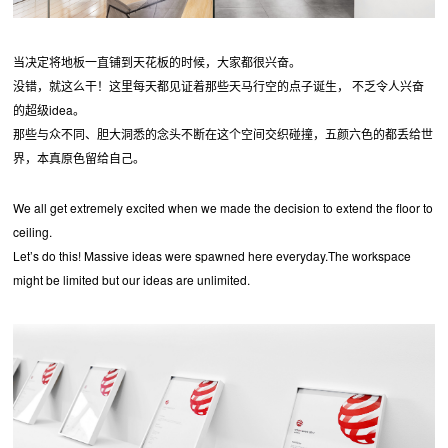
当决定将地板一直铺到天花板的时候，大家都很兴奋。
没错，就这么干！这里每天都见证着那些天马行空的点子诞生， 不乏令人兴奋
的超级idea。
那些与众不同、胆大洞悉的念头不断在这个空间交织碰撞，五颜六色的都丢给世
界，本真原色留给自己。
We all get extremely excited when we made the decision to extend the floor to
ceiling.
Let’s do this! Massive ideas were spawned here everyday.The workspace
might be limited but our ideas are unlimited.