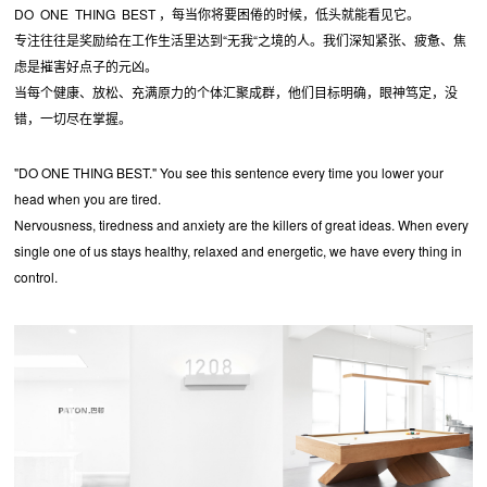
DO ONE THING BEST ，每当你将要困倦的时候，低头就能看见它。
专注往往是奖励给在工作生活里达到“无我“之境的人。我们深知紧张、疲惫、焦
虑是摧害好点子的元凶。
当每个健康、放松、充满原力的个体汇聚成群，他们目标明确，眼神笃定，没
错，一切尽在掌握。
"DO ONE THING BEST." You see this sentence every time you lower your
head when you are tired.
Nervousness, tiredness and anxiety are the killers of great ideas. When every
single one of us stays healthy, relaxed and energetic, we have every thing in
control.