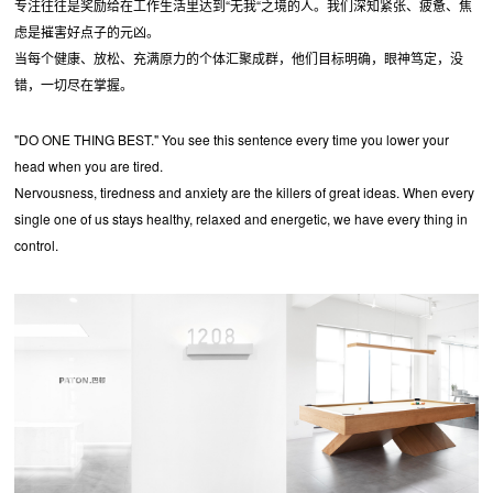
专注往往是奖励给在工作生活里达到“无我“之境的人。我们深知紧张、疲惫、焦
虑是摧害好点子的元凶。
当每个健康、放松、充满原力的个体汇聚成群，他们目标明确，眼神笃定，没
错，一切尽在掌握。
"DO ONE THING BEST." You see this sentence every time you lower your
head when you are tired.
Nervousness, tiredness and anxiety are the killers of great ideas. When every
single one of us stays healthy, relaxed and energetic, we have every thing in
control.