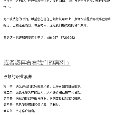
不损害甲方利益，在巴顿没有行贿，没有回扣。我们将把有限的精力放在作品创
作上。
为不浪费您的时间，希望您在信任巴顿并认可以上三点合作流程后再联系巴顿和
约见，巴顿注重高效，尊重时间，这是我们最底线的合作原则。
看到这里也许您需要这个电话：+86 0571 87203952
或者您再看看我们的案例 >
巴顿的职业素养
第一条 请允许我们的完美主义者，近乎苛刻的自我要求。
第二条 无论承受怎样的压力，绝不违背职业操守和良知。
第三条 向恩师投以尊敬与感谢，向同事投以欣赏和鼓励。
第四条 尽己所能照料和保护客户的利益。
第五条 严守客户机密。