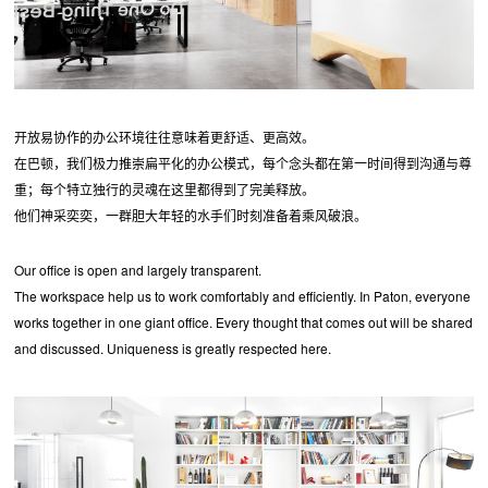
开放易协作的办公环境往往意味着更舒适、更高效。
在巴顿，我们极力推崇扁平化的办公模式，每个念头都在第一时间得到沟通与尊
重；每个特立独行的灵魂在这里都得到了完美释放。
他们神采奕奕，一群胆大年轻的水手们时刻准备着乘风破浪。
Our office is open and largely transparent.
The workspace help us to work comfortably and efficiently. In Paton, everyone
works together in one giant office. Every thought that comes out will be shared
and discussed. Uniqueness is greatly respected here.