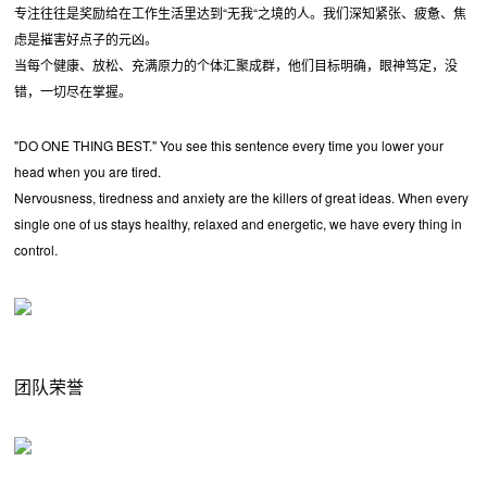
专注往往是奖励给在工作生活里达到“无我“之境的人。我们深知紧张、疲惫、焦
虑是摧害好点子的元凶。
当每个健康、放松、充满原力的个体汇聚成群，他们目标明确，眼神笃定，没
错，一切尽在掌握。
"DO ONE THING BEST." You see this sentence every time you lower your
head when you are tired.
Nervousness, tiredness and anxiety are the killers of great ideas. When every
single one of us stays healthy, relaxed and energetic, we have every thing in
control.
团队荣誉