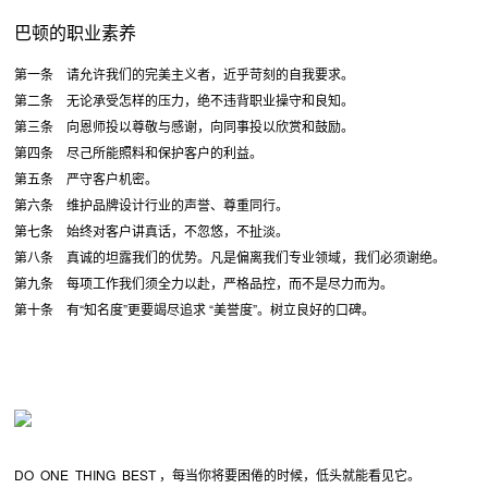
巴顿的职业素养
第一条 请允许我们的完美主义者，近乎苛刻的自我要求。
第二条 无论承受怎样的压力，绝不违背职业操守和良知。
第三条 向恩师投以尊敬与感谢，向同事投以欣赏和鼓励。
第四条 尽己所能照料和保护客户的利益。
第五条 严守客户机密。
第六条 维护品牌设计行业的声誉、尊重同行。
第七条 始终对客户讲真话，不忽悠，不扯淡。
第八条 真诚的坦露我们的优势。凡是偏离我们专业领域，我们必须谢绝。
第九条 每项工作我们须全力以赴，严格品控，而不是尽力而为。
第十条 有“知名度”更要竭尽追求 “美誉度”。树立良好的口碑。
DO ONE THING BEST ，每当你将要困倦的时候，低头就能看见它。