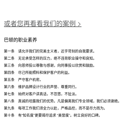
或者您再看看我们的案例 >
巴顿的职业素养
第一条 请允许我们的完美主义者，近乎苛刻的自我要求。
第二条 无论承受怎样的压力，绝不违背职业操守和良知。
第三条 向恩师投以尊敬与感谢，向同事投以欣赏和鼓励。
第四条 尽己所能照料和保护客户的利益。
第五条 严守客户机密。
第六条 维护品牌设计行业的声誉、尊重同行。
第七条 始终对客户讲真话，不忽悠，不扯淡。
第八条 真诚的坦露我们的优势。凡是偏离我们专业领域，我们必须谢绝。
第九条 每项工作我们须全力以赴，严格品控，而不是尽力而为。
第十条 有“知名度”更要竭尽追求 “美誉度”。树立良好的口碑。