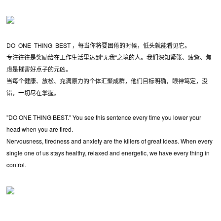
DO ONE THING BEST ，每当你将要困倦的时候，低头就能看见它。
专注往往是奖励给在工作生活里达到“无我“之境的人。我们深知紧张、疲惫、焦
虑是摧害好点子的元凶。
当每个健康、放松、充满原力的个体汇聚成群，他们目标明确，眼神笃定，没
错，一切尽在掌握。
"DO ONE THING BEST." You see this sentence every time you lower your
head when you are tired.
Nervousness, tiredness and anxiety are the killers of great ideas. When every
single one of us stays healthy, relaxed and energetic, we have every thing in
control.