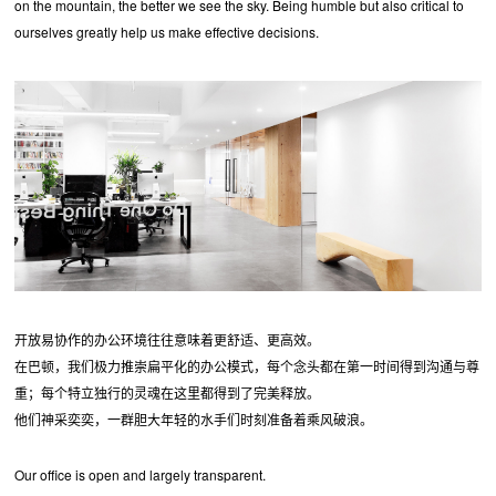
on the mountain, the better we see the sky. Being humble but also critical to
ourselves greatly help us make effective decisions.
开放易协作的办公环境往往意味着更舒适、更高效。
在巴顿，我们极力推崇扁平化的办公模式，每个念头都在第一时间得到沟通与尊
重；每个特立独行的灵魂在这里都得到了完美释放。
他们神采奕奕，一群胆大年轻的水手们时刻准备着乘风破浪。
Our office is open and largely transparent.