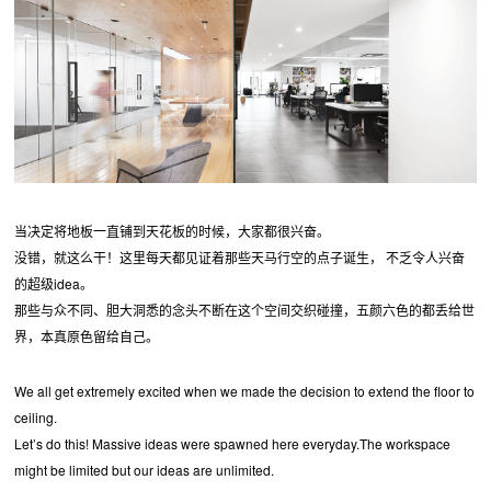
当决定将地板一直铺到天花板的时候，大家都很兴奋。
没错，就这么干！这里每天都见证着那些天马行空的点子诞生， 不乏令人兴奋
的超级idea。
那些与众不同、胆大洞悉的念头不断在这个空间交织碰撞，五颜六色的都丢给世
界，本真原色留给自己。
We all get extremely excited when we made the decision to extend the floor to
ceiling.
Let’s do this! Massive ideas were spawned here everyday.The workspace
might be limited but our ideas are unlimited.