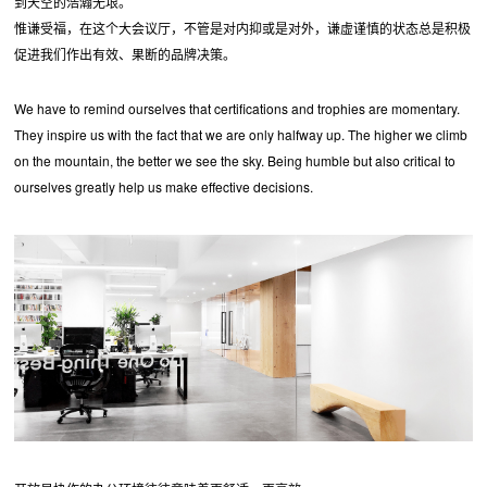
到天空的浩瀚无垠。
惟谦受福，在这个大会议厅，不管是对内抑或是对外，谦虚谨慎的状态总是积极
促进我们作出有效、果断的品牌决策。
We have to remind ourselves that certifications and trophies are momentary.
They inspire us with the fact that we are only halfway up. The higher we climb
on the mountain, the better we see the sky. Being humble but also critical to
ourselves greatly help us make effective decisions.