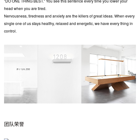
"DO ONE THING BEST." You see this sentence every time you lower your
head when you are tired.
Nervousness, tiredness and anxiety are the killers of great ideas. When every
single one of us stays healthy, relaxed and energetic, we have every thing in
control.
团队荣誉