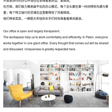
开放易协作的办公环境往往意味着更舒适、更高效。
在巴顿，我们极力推崇扁平化的办公模式，每个念头都在第一时间得到沟通与尊
重；每个特立独行的灵魂在这里都得到了完美释放。
他们神采奕奕，一群胆大年轻的水手们时刻准备着乘风破浪。
Our office is open and largely transparent.
The workspace help us to work comfortably and efficiently. In Paton, everyone
works together in one giant office. Every thought that comes out will be shared
and discussed. Uniqueness is greatly respected here.