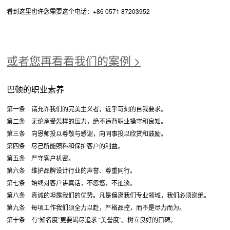
看到这里也许您需要这个电话：+86 0571 87203952
或者您再看看我们的案例 >
巴顿的职业素养
第一条 请允许我们的完美主义者，近乎苛刻的自我要求。
第二条 无论承受怎样的压力，绝不违背职业操守和良知。
第三条 向恩师投以尊敬与感谢，向同事投以欣赏和鼓励。
第四条 尽己所能照料和保护客户的利益。
第五条 严守客户机密。
第六条 维护品牌设计行业的声誉、尊重同行。
第七条 始终对客户讲真话，不忽悠，不扯淡。
第八条 真诚的坦露我们的优势。凡是偏离我们专业领域，我们必须谢绝。
第九条 每项工作我们须全力以赴，严格品控，而不是尽力而为。
第十条 有“知名度”更要竭尽追求 “美誉度”。树立良好的口碑。