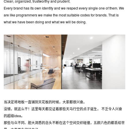
Clean, organized, trustworthy and prudent.
Every brand has its own identity and we respect every single one of them. We
are like programmers we make the most suitable codes for brands. That is
what we have been doing and what we will be doing.
当决定将地板一直铺到天花板的时候，大家都很兴奋。
没错，就这么干！这里每天都见证着那些天马行空的点子诞生， 不乏令人兴奋
的超级idea。
那些与众不同、胆大洞悉的念头不断在这个空间交织碰撞，五颜六色的都丢给世