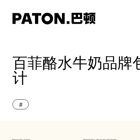
百菲酪水牛奶品牌
计
#